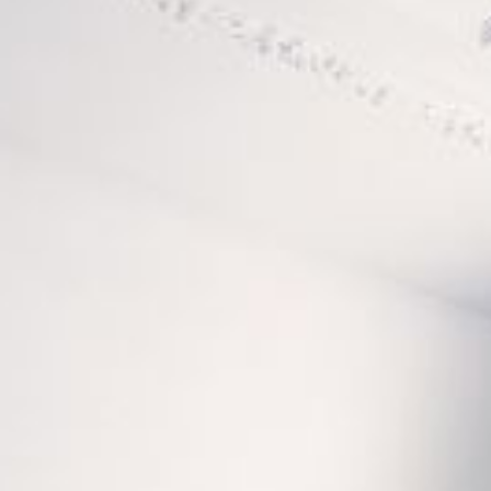
--
--