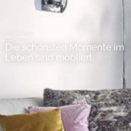
--
--
Wohnen
Die schönsten Momente im
Leben sind möbliert.