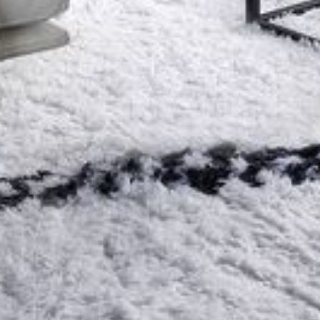
--
--