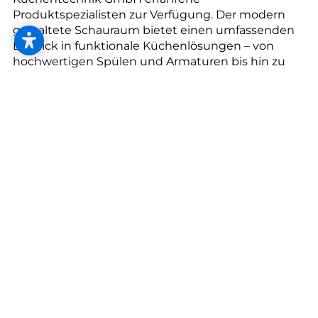
--
Produktspezialisten zur Verfügung. Der modern
gestaltete Schauraum bietet einen umfassenden
Einblick in funktionale Küchenlösungen – von
hochwertigen Spülen und Armaturen bis hin zu
innovativen Wassersystemen und
hochfunktionalen Abfall- und
Organisationslösungen. In exklusiv gestalteten
Anwendungsbereichen entfalten Materialien,
Designs und Kombinationsmöglichkeiten ihre
volle Wirkung - entdecken Sie Ihre
Traumkombination!