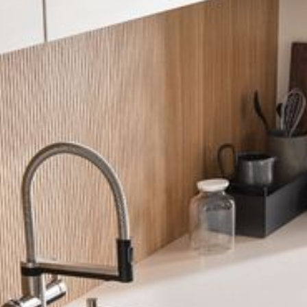
--
--