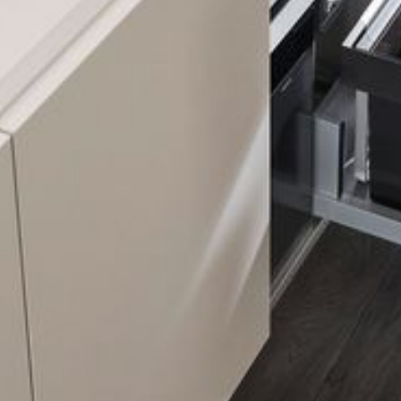
--
--