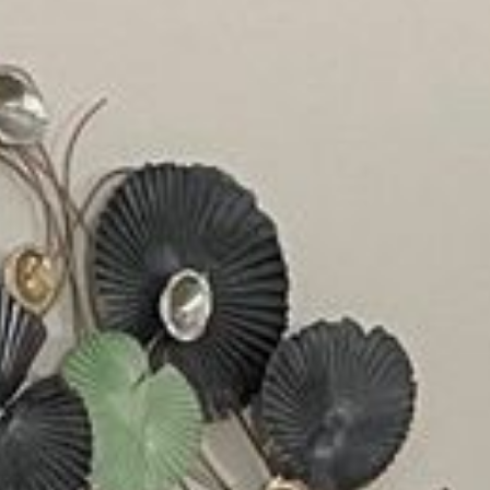
--
--