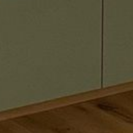
--
--