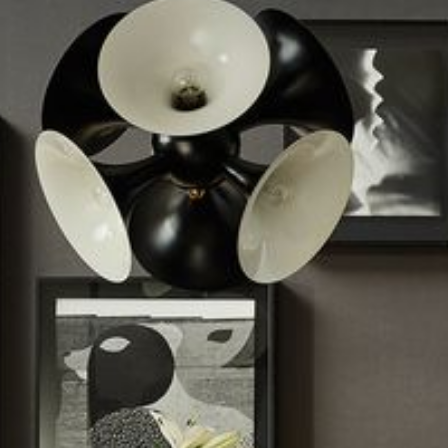
--
--