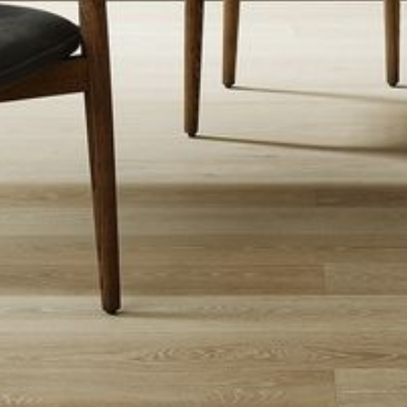
--
--