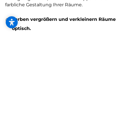
--
farbliche Gestaltung Ihrer Räume.
Farben vergrößern und verkleinern Räume
optisch.
--
Helle, kühle Farben wie Hellblau oder Weiß
lassen Räume größer wirken. Durch warme und
dunkle Farben wie Rot erreichen Sie das
Gegenteil.
Farben wirken.
Weiß steht für Freiraum, Heilung, Neubeginn
und Neutralität.
Rot gilt als warm und energiesteigernd, es soll
sogar die Leistungsfähigkeit erhöhen.
Blau wiederum wirkt kühlend, beruhigend und