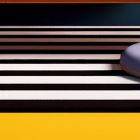
--
--