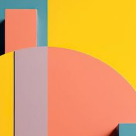
--
--