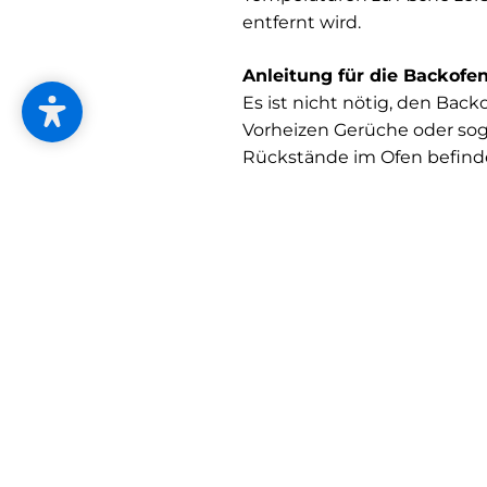
entfernt wird.
Anleitung für die Backofe
Es ist nicht nötig, den Bac
Vorheizen Gerüche oder soga
Rückstände im Ofen befinde
Um die Selbstreinigung zu a
Elektroherden sollten die E
Umständen der Hitze nicht
Rentiert sich ein Backrohr
Ob sich die Kosten amortisi
Elektroherde mit Pyrolyse-
Backöfen mit Pyrocontrol-F
Pyrolyse, anstatt mit maxima