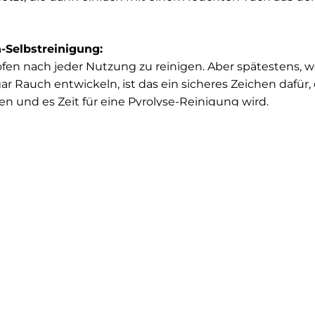
n-Selbstreinigung:
kofen nach jeder Nutzung zu reinigen. Aber spätestens, 
r Rauch entwickeln, ist das ein sicheres Zeichen dafür, 
n und es Zeit für eine Pyrolyse-Reinigung wird.
ktivieren, folgen Sie der Anleitung Ihres Gerätherstelle
delstahlschienen vor der Pyrolyse entfernt werden, da si
 ohne Verformung standhalten.
 mit Pyrolyse-Funktion?
eren, hängt davon ab, wie oft Sie Ihren Backofen nutzen.
Funktion sind teurer, nehmen Ihnen aber eine Menge Arb
unktion berechnen sogar anhand der Verunreinigung di
ler Kraft und Dauer zu reinigen. Das spart Energie.