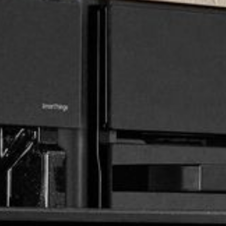
---
---