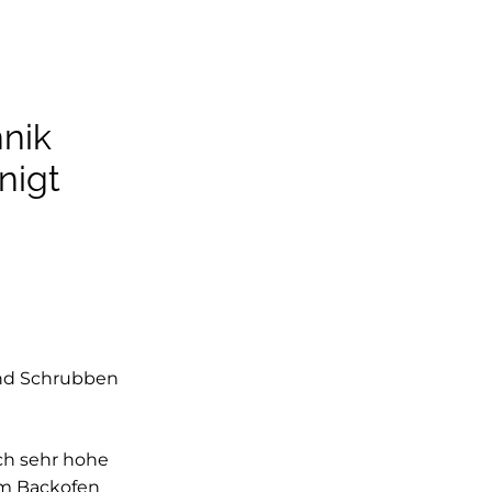
hnik
nigt
und Schrubben
rch sehr hohe
em Backofen