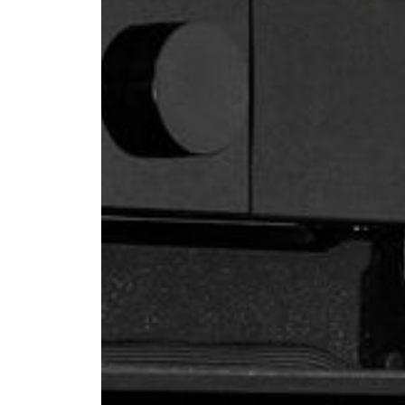
--
--