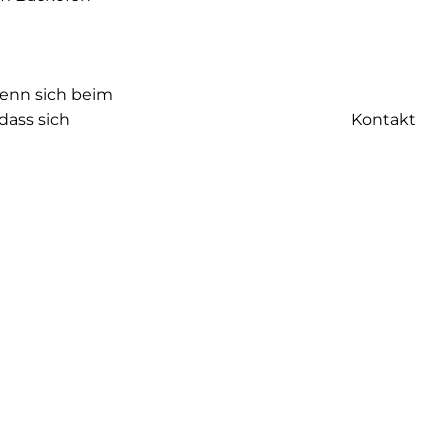
wenn sich beim
Kontakt
dass sich
rs. Bei manchen
e unter
 Die
eit ab.
e Dauer der