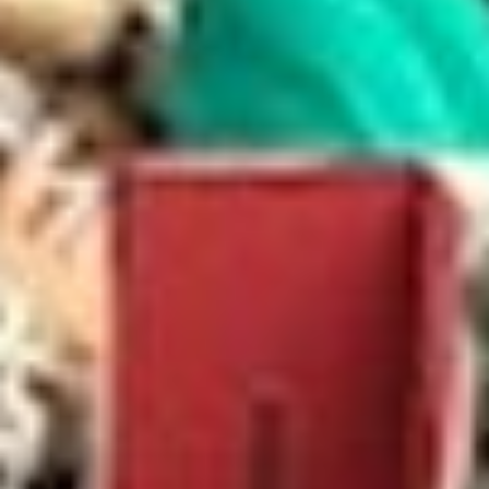
--
--