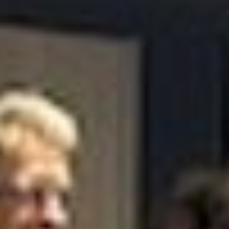
--
--