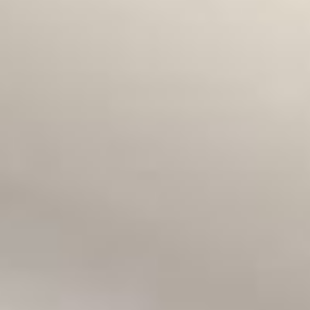
--
--