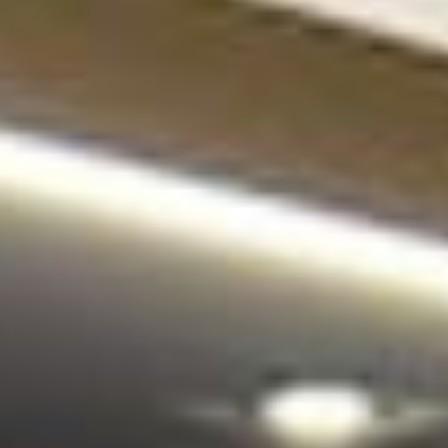
--
--