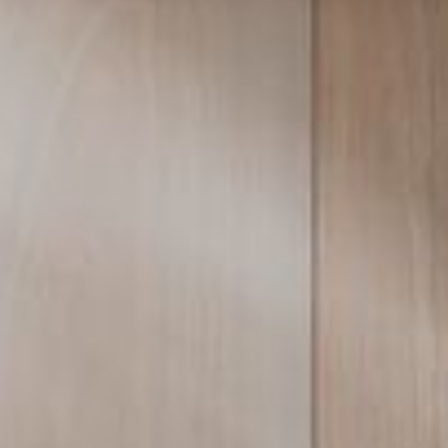
--
--