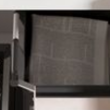
--
--