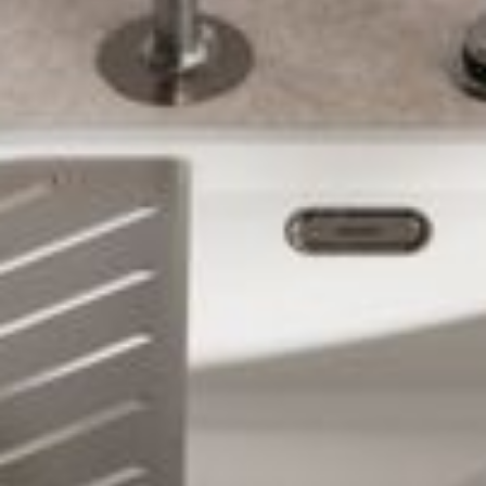
--
--