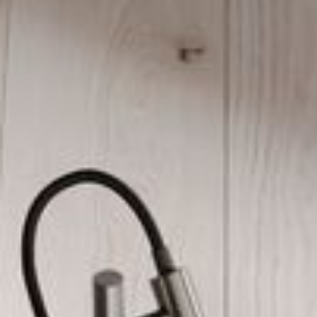
--
--