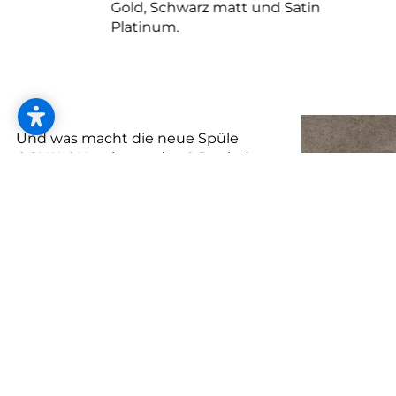
Gold, Schwarz matt und Satin
Platinum.
Und was macht die neue Spüle
OOVALON so besonders? Dank der
innovativen, patentierten BLANCO-
Materialtechnologie VELGRANIT®
überzeugt sie durch besondere
Robustheit und Pflegeleichtigkeit –
die perfekte Lösung für alle, die im
Alltag Wert auf Ästhetik und
Funktionalität legen. Erhältlich in
zwei exklusiven BLANCO OOVALON
Farben: ''Mystic Black'' und ''Cloud
White''