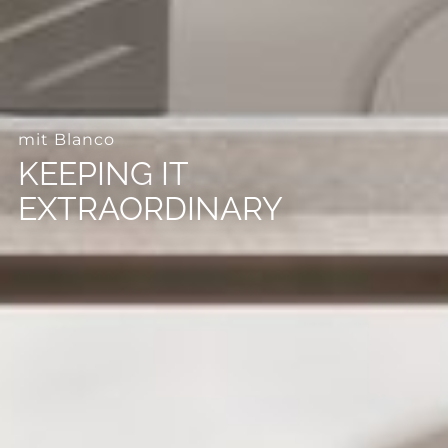
--
mit Blanco
KEEPING IT
EXTRAORDINARY